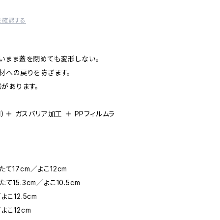
を確認する
いまま蓋を閉めても変形しない。
材への戻りを防ぎます。
があります。
）＋ ガスバリア加工 ＋ PPフィルムラ
たて17cm／よこ12cm
15.3cm／よこ10.5cm
よこ12.5cm
よこ12cm