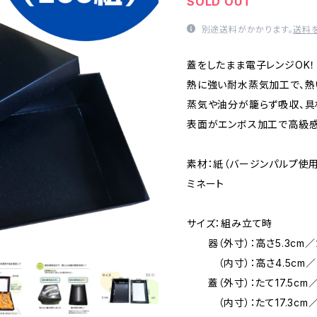
SOLD OUT
別途送料がかかります。
送料
蓋をしたまま電子レンジOK！
熱に強い耐水蒸気加工で、熱
蒸気や油分が籠らず吸収、具
表面がエンボス加工で高級感
素材：紙（バージンパルプ使用
ミネート
サイズ：組み立て時
器（外寸）：高さ5.3cm／
（内寸）：高さ4.5cm／たて
蓋（外寸）：たて17.5cm／
（内寸）：たて17.3cm／