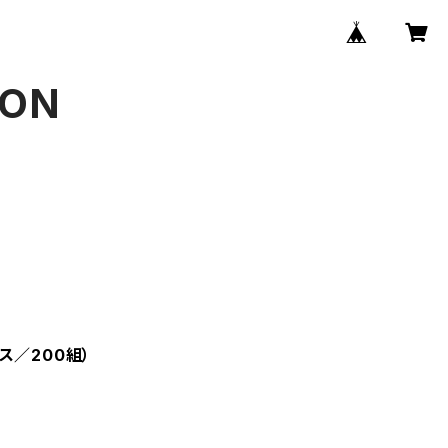
ION
ス／200組）